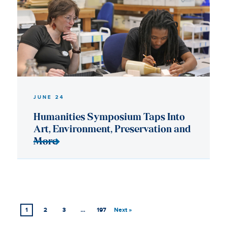
1
2
3
…
197
Next »